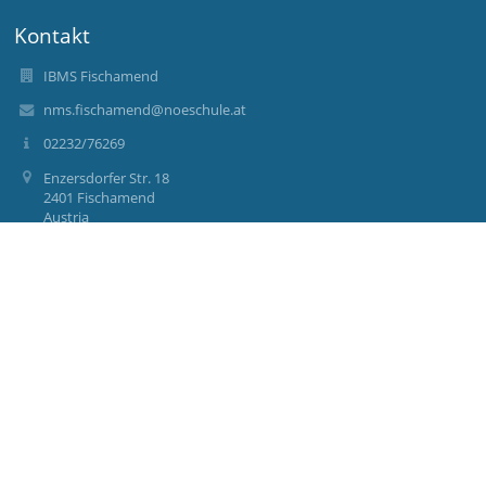
Kontakt
IBMS Fischamend
nms.fischamend@noeschule.at
02232/76269
Enzersdorfer Str. 18
2401 Fischamend
Austria
t.spinka@nmsfischamend.ac.at
s.friedl@nmsfischamend.ac.at
Anmelden
Anmeldung mit EduPage-Konto
Benutzernamen oder Passwort vergessen