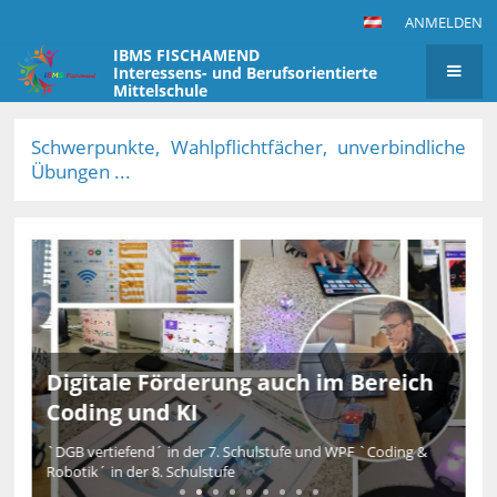
ANMELDEN
IBMS FISCHAMEND
Interessens- und Berufsorientierte
Mittelschule
Aktuelles
Schwerpunkte, Wahlpflichtfächer, unverbindliche
Übungen ...
Digitale Förderung auch im Bereich
Coding und KI
`DGB vertiefend´ in der 7. Schulstufe und WPF `Coding &
Robotik´ in der 8. Schulstufe